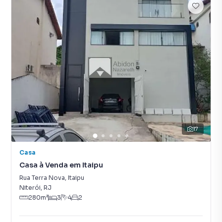
17
Casa
Casa à Venda em Itaipu
Rua Terra Nova
,
Itaipu
Niterói
,
RJ
280
m²
3
4
2