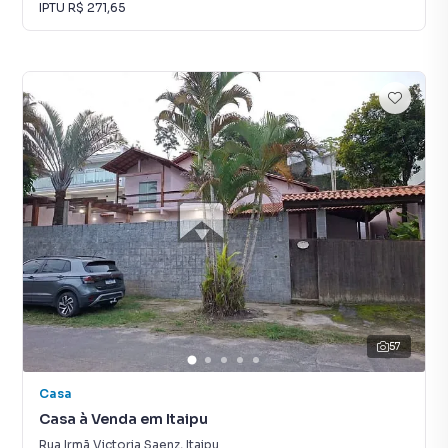
IPTU
R$ 271,65
57
Casa
Casa à Venda em Itaipu
Rua Irmã Victoria Saenz
,
Itaipu