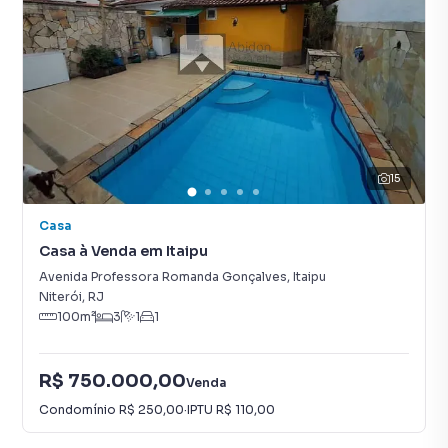
15
Casa
Casa à Venda em Itaipu
Avenida Professora Romanda Gonçalves
,
Itaipu
Niterói
,
RJ
100
m²
3
1
1
R$ 750.000,00
Venda
Condomínio
R$ 250,00
·
IPTU
R$ 110,00