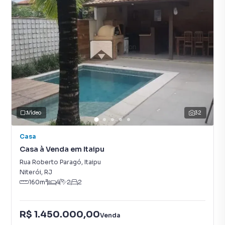
Vídeo
32
Casa
Casa à Venda em Itaipu
Rua Roberto Paragó
,
Itaipu
Niterói
,
RJ
160
m²
4
2
2
R$ 1.450.000,00
Venda