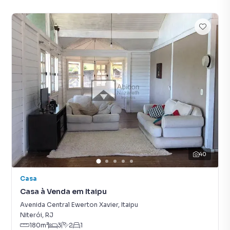
40
Casa
Casa à Venda em Itaipu
Avenida Central Ewerton Xavier
,
Itaipu
Niterói
,
RJ
180
m²
3
2
1