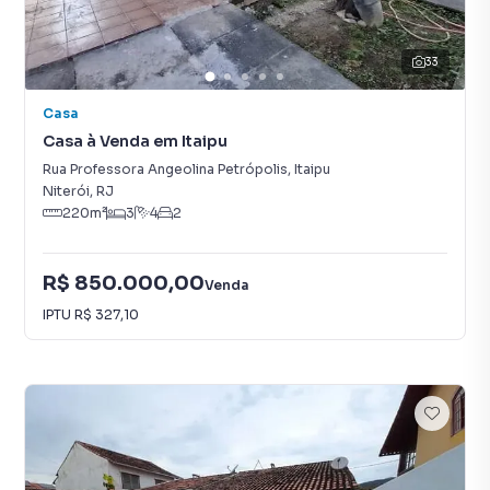
33
Casa
Casa à Venda em Itaipu
Rua Professora Angeolina Petrópolis
,
Itaipu
Niterói
,
RJ
220
m²
3
4
2
R$ 850.000,00
Venda
IPTU
R$ 327,10