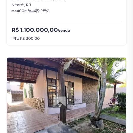
Niterói
,
RJ
400
m²
4
2
2
R$ 1.100.000,00
Venda
IPTU
R$ 300,00