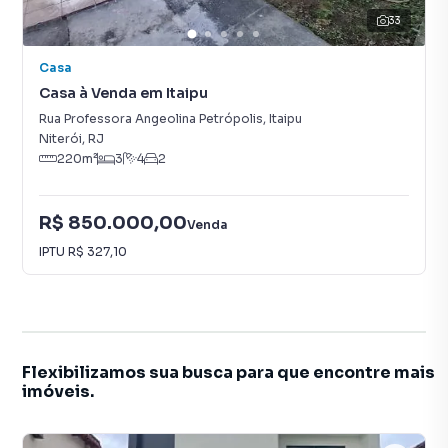
33
Casa
Casa à Venda em Itaipu
Rua Professora Angeolina Petrópolis
,
Itaipu
Niterói
,
RJ
220
m²
3
4
2
R$ 850.000,00
Venda
IPTU
R$ 327,10
Flexibilizamos sua busca para que encontre mais
imóveis.