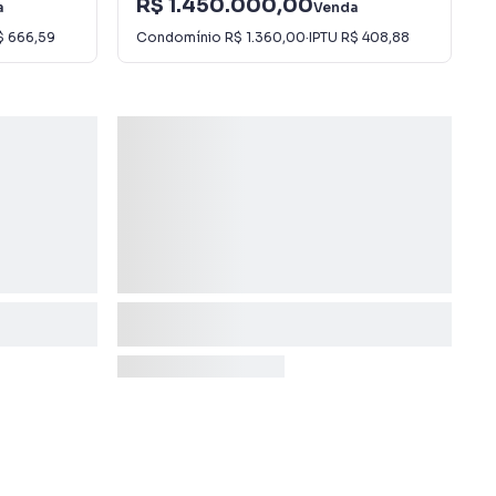
R$ 1.450.000,00
a
Venda
$ 666,59
Condomínio
R$ 1.360,00
·
IPTU
R$ 408,88