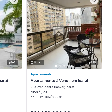
42
Vídeo
25
Apartamento
caraí
Apartamento à Venda em Icaraí
Rua Presidente Backer
,
Icaraí
Niterói
,
RJ
100
m²
3
2
2