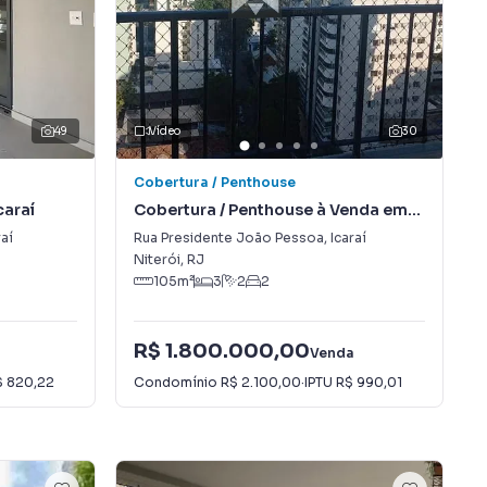
49
Vídeo
30
Cobertura / Penthouse
caraí
Cobertura / Penthouse à Venda em
Icaraí
raí
Rua Presidente João Pessoa
,
Icaraí
Niterói
,
RJ
105
m²
3
2
2
R$ 1.800.000,00
a
Venda
$ 820,22
Condomínio
R$ 2.100,00
·
IPTU
R$ 990,01