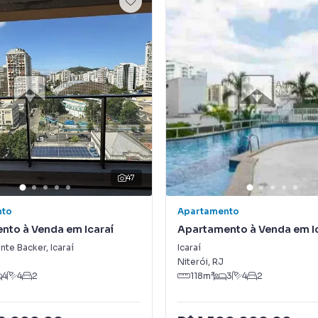
47
nto
Apartamento
nto à Venda em Icaraí
Apartamento à Venda em I
ente Backer
,
Icaraí
Icaraí
Niterói
,
RJ
4
4
2
118
m²
3
4
2