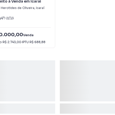
nto à Venda em Icaraí
Herotides de Oliveira
,
Icaraí
4
2
3
00.000,00
Venda
io
R$ 2.743,00
·
IPTU
R$ 688,88