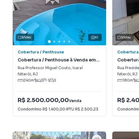
Vídeo
41
Vídeo
Cobertura / Penthouse
Cobertura
Cobertura / Penthouse à Venda em
Cobertur
Icaraí
Icaraí
Rua Professor Miguel Couto
,
Icaraí
Rua Presid
Niterói
,
RJ
Niterói
,
RJ
240
m²
3
1
3
180
m²
R$ 2.500.000,00
R$ 2.4
Venda
Condomínio
R$ 1.400,00
·
IPTU
R$ 2.500,23
Condomín