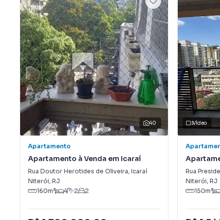
40
Vídeo
Apartamento
Apartame
Apartamento à Venda em Icaraí
Apartame
Rua Doutor Herotides de Oliveira
,
Icaraí
Rua Presid
Niterói
,
RJ
Niterói
,
RJ
160
m²
4
2
2
150
m²