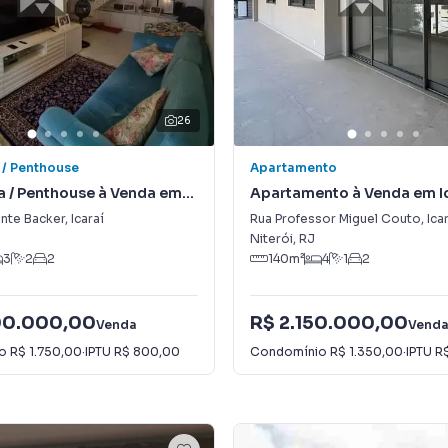
26
 / Penthouse
Apartamento
a / Penthouse à Venda em
Apartamento à Venda em I
ente Backer
,
Icaraí
Rua Professor Miguel Couto
,
Ica
Niterói
,
RJ
3
2
2
140
m²
4
1
2
00.000,00
R$ 2.150.000,00
Venda
Vend
io
R$ 1.750,00
·
IPTU
R$ 800,00
Condomínio
R$ 1.350,00
·
IPTU
R