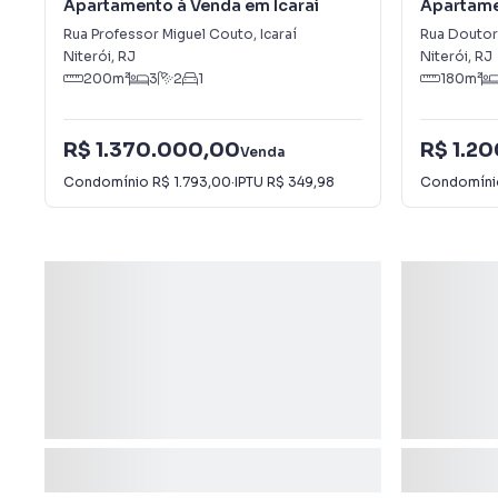
Apartamento à Venda em Icaraí
Apartame
Rua Professor Miguel Couto
,
Icaraí
Rua Doutor 
Niterói
,
RJ
Niterói
,
RJ
200
m²
3
2
1
180
m²
R$ 1.370.000,00
R$ 1.2
Venda
Condomínio
R$ 1.793,00
·
IPTU
R$ 349,98
Condomín