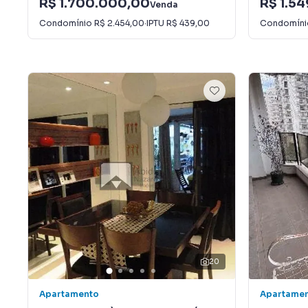
R$ 1.700.000,00
R$ 1.5
Venda
Condomínio
R$ 2.454,00
·
IPTU
R$ 439,00
Condomín
20
Apartamento
Apartame