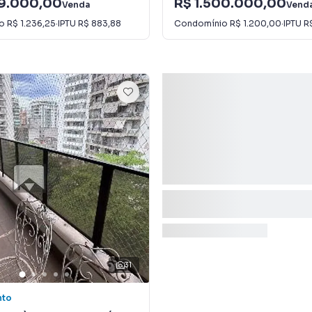
49.000,00
R$ 1.500.000,00
Venda
Vend
io
R$ 1.236,25
·
IPTU
R$ 883,88
Condomínio
R$ 1.200,00
·
IPTU
R
31
nto