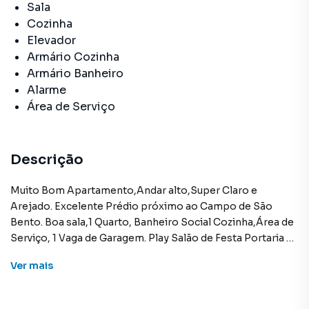
Sala
Cozinha
Elevador
Armário Cozinha
Armário Banheiro
Alarme
Área de Serviço
Descrição
Muito Bom Apartamento,Andar alto,Super Claro e
Arejado. Excelente Prédio próximo ao Campo de São
Bento. Boa sala,1 Quarto, Banheiro Social Cozinha,Área de
Serviço, 1 Vaga de Garagem. Play Salão de Festa Portaria 24
hs e Circuito Interno TV. Bom Estado e Bom Preço. Ligue e
Ver
mais
agende Sua Visita.