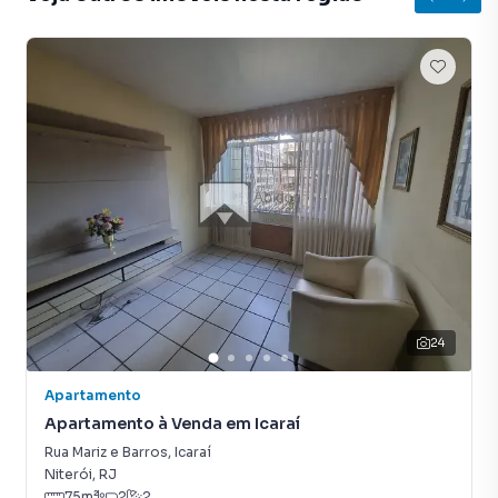
24
Apartamento
Apartamento à Venda em Icaraí
Rua Mariz e Barros
,
Icaraí
Niterói
,
RJ
75
m²
2
2