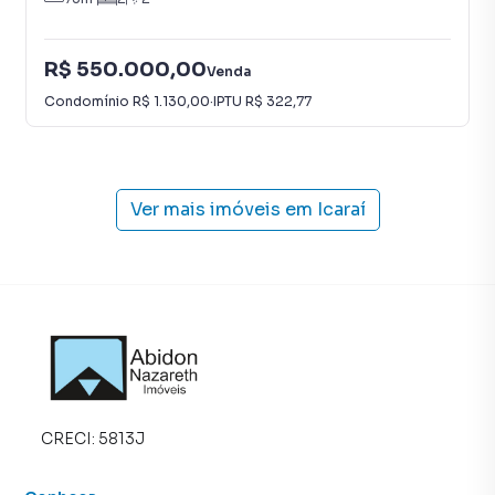
R$ 550.000,00
Venda
Condomínio
R$ 1.130,00
·
IPTU
R$ 322,77
Ver mais imóveis em
Icaraí
CRECI:
5813J