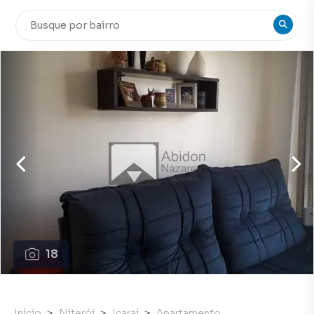
18
Início
Niterói
Icaraí
Apartamento