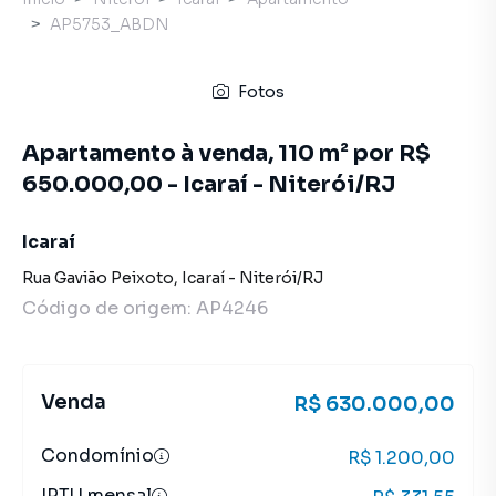
AP5753_ABDN
Fotos
Apartamento à venda, 110 m² por R$
650.000,00 - Icaraí - Niterói/RJ
Icaraí
Rua Gavião Peixoto
,
Icaraí
-
Niterói
/
RJ
Código de origem:
AP4246
Venda
R$ 630.000,00
Condomínio
R$ 1.200,00
IPTU mensal