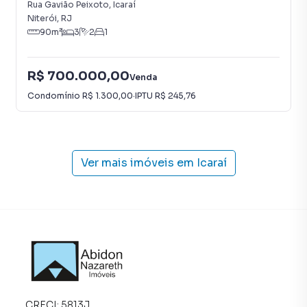
Rua Gavião Peixoto
,
Icaraí
Niterói
,
RJ
90
m²
3
2
1
R$ 700.000,00
Venda
Condomínio
R$ 1.300,00
·
IPTU
R$ 245,76
Ver mais imóveis em
Icaraí
CRECI:
5813J