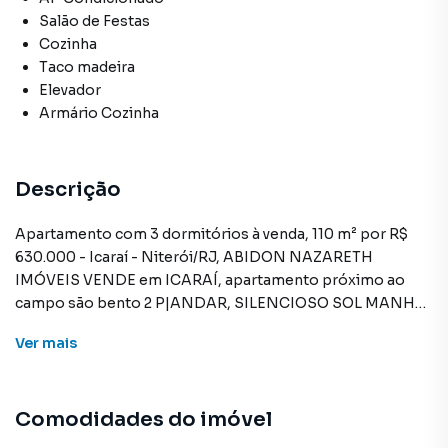
Salão de Festas
Cozinha
Taco madeira
Elevador
Armário Cozinha
Descrição
Apartamento com 3 dormitórios à venda, 110 m² por R$
630.000 - Icaraí - Niterói/RJ, ABIDON NAZARETH
IMÓVEIS VENDE em ICARAÍ, apartamento próximo ao
campo são bento 2 P|ANDAR, SILENCIOSO SOL MANHA
ÓTIMO PRÉDIO SALÃO 3 QUARTO SUITE 2 BANHEIROS
Ver
mais
DEPENDÊNCIA COMPLETA GARAGEM PLAY SALÃO DE
FESTAS ,porteiro, farto comércio, oportunidade, visitas
TEL: 2710-4040
Comodidades do imóvel