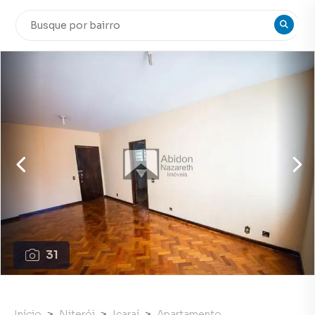
31
Início
Niterói
Icaraí
Apartamento