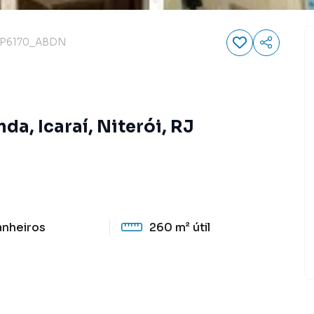
P6170_ABDN
a, Icaraí, Niterói, RJ
anheiros
260 m²
útil