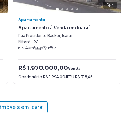
6
23
Apartamento
Apa
Apartamento à Venda em Icaraí
Apa
Rua Presidente Backer
,
Icaraí
Rua
Niterói
,
RJ
Nit
140
m²
3
1
2
R$ 1.970.000,00
R$
Venda
Condomínio
R$ 1.294,00
·
IPTU
R$ 718,46
Con
 imóveis em
Icaraí