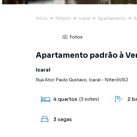
Início
Niterói
Icaraí
Apartamento
A
Fotos
Apartamento padrão à Vend
Icaraí
Rua Ator Paulo Gustavo
,
Icaraí
-
Niterói
/
RJ
4
quartos
2
b
(3 suítes)
3
vagas