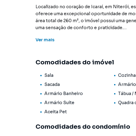
Localizado no coração de Icaraí, em Niterói, e
oferece uma excepcional oportunidade de mor
área total de 260 m², o imóvel possui uma g
uma sensação de conforto e praticidade.
Ver
mais
A unidade, construída em 1985, apresenta uma
estar e jantar, integrada à cozinha equipada c
privilegiadas, enquanto os quartos, incluindo
Comodidades do imóvel
maximizar o aproveitamento do espaço. Comp
quarto de serviço e várias comodidades, como 
Sala
Cozinha
estimação.
Sacada
Armário
O Condomínio Edifício Beverly Hills, onde o i
Armário Banheiro
Tábua /
que complementam o estilo de vida moderno, ta
Armário Suíte
Quadra 
portão eletrônico e portaria 24 horas. Ideal p
apartamento é uma excelente opção para famí
Aceita Pet
na região.
Comodidades do condomínio
Não perca a chance de conhecer pessoalmente 