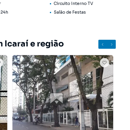
rtamento em Icaraí pode oferecer para você e sua
r
Circuito Interno TV
 24h
Salão de Festas
 Icaraí e região