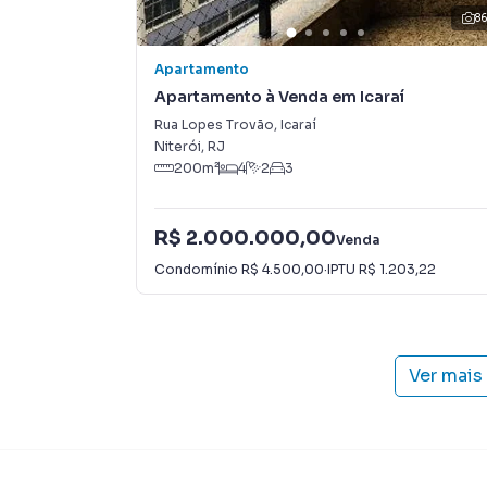
8
Apartamento
Apartamento à Venda em Icaraí
Rua Lopes Trovão
,
Icaraí
Niterói
,
RJ
200
m²
4
2
3
R$ 2.000.000,00
Venda
Condomínio
R$ 4.500,00
·
IPTU
R$ 1.203,22
Ver mais