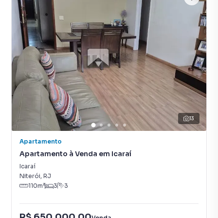
própria.
13
Apartamento
Apartamento à Venda em Icaraí
Icaraí
Niterói
,
RJ
110
m²
3
3
R$ 650.000,00
Venda