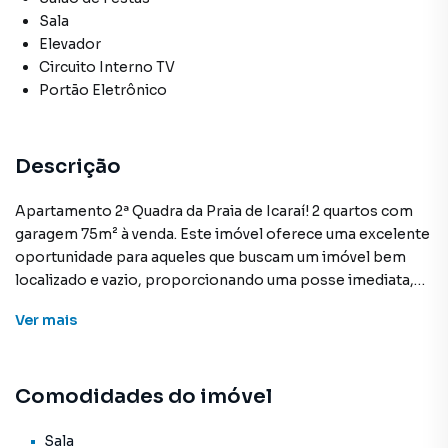
Sala
Elevador
Circuito Interno TV
Portão Eletrônico
Descrição
Apartamento 2ª Quadra da Praia de Icaraí! 2 quartos com
garagem 75m² à venda. Este imóvel oferece uma excelente
oportunidade para aqueles que buscam um imóvel bem
localizado e vazio, proporcionando uma posse imediata,
sendo o mesmo composto de uma boa sala 2 quartos
Ver
mais
banheiro social cozinha área + dependência de serviço é o
lar perfeito para quem deseja desfrutar de todo o
conforto e comodidade da região.
Comodidades do imóvel
O imóvel está em ótimo estado de conservação e conta
com uma planta bem dividida, proporcionando espaços
Sala