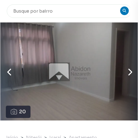
20
Início
Niterói
Icaraí
Apartamento