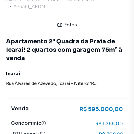
AP6361_ABDN
Fotos
Apartamento 2ª Quadra da Praia de
Icaraí! 2 quartos com garagem 75m² à
venda
Icaraí
Rua Álvares de Azevedo
,
Icaraí
-
Niterói
/
RJ
Venda
R$ 595.000,00
Condomínio
R$ 1.266,00
IPTU mensal