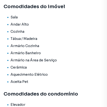
poliesportiva! IMPERDÍVEL melhor condomínio fechado
Comodidades do imóvel
com jardim portaria 24 horas e circuito interno TV.
AGENDE AGORA MESMO SUA VISITA , E PASSE A MORAR
Sala
BEM. Tratar ABIDON NAZARETH IMOVEIS.
Andar Alto
Cozinha
Tábua / Madeira
Armário Cozinha
Armário Banheiro
Armário na Área de Serviço
Cerâmica
Aquecimento Elétrico
Aceita Pet
Comodidades do condomínio
Elevador