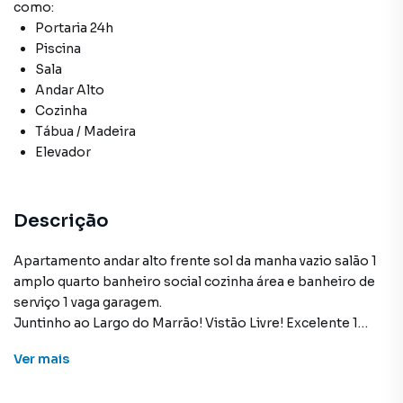
como:
Portaria 24h
Piscina
Sala
Andar Alto
Cozinha
Tábua / Madeira
Elevador
Descrição
Apartamento andar alto frente sol da manha vazio salão 1
amplo quarto banheiro social cozinha área e banheiro de
serviço 1 vaga garagem.
Juntinho ao Largo do Marrão! Vistão Livre! Excelente 1
quarto 50m² por R$ 425.000,00 em Santa Rosa
Ver
mais
Ótimo Play com piscinão sauna churrasqueira quadra