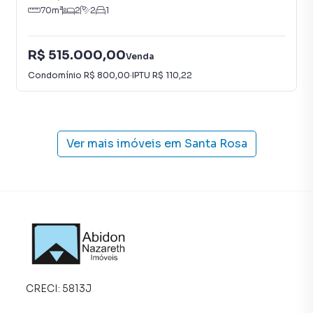
70
m²
2
2
1
R$ 515.000,00
Venda
Condomínio
R$ 800,00
·
IPTU
R$ 110,22
Ver mais imóveis em
Santa Rosa
CRECI:
5813J