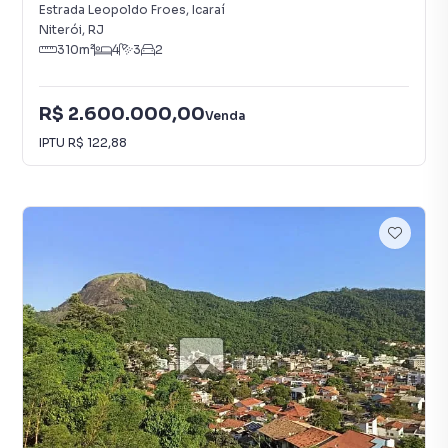
Estrada Leopoldo Froes
,
Icaraí
Niterói
,
RJ
310
m²
4
3
2
R$ 2.600.000,00
Venda
IPTU
R$ 122,88