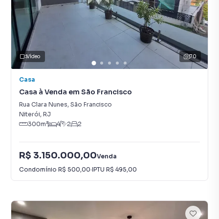
Vídeo
70
Casa
Casa à Venda em São Francisco
Rua Clara Nunes
,
São Francisco
Niterói
,
RJ
300
m²
4
2
2
R$ 3.150.000,00
Venda
Condomínio
R$ 500,00
·
IPTU
R$ 495,00