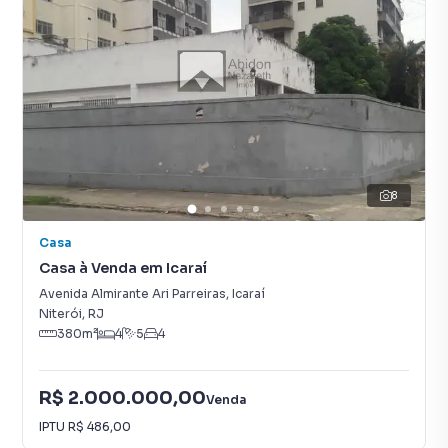
8
Casa
Casa à Venda em Icaraí
Avenida Almirante Ari Parreiras
,
Icaraí
Niterói
,
RJ
380
m²
4
5
4
R$ 2.000.000,00
Venda
IPTU
R$ 486,00