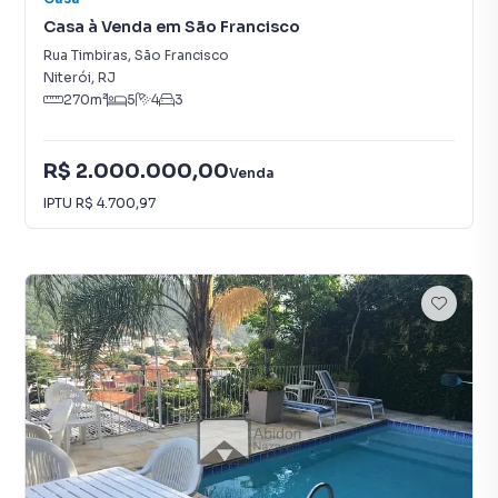
Casa à Venda em São Francisco
Rua Timbiras
,
São Francisco
Niterói
,
RJ
270
m²
5
4
3
R$ 2.000.000,00
Venda
IPTU
R$ 4.700,97