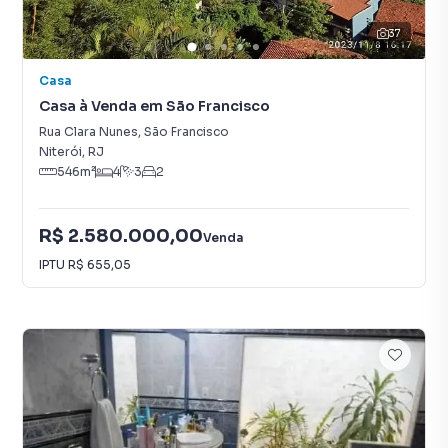
37
Casa
Casa à Venda em São Francisco
Rua Clara Nunes
,
São Francisco
Niterói
,
RJ
546
m²
4
3
2
R$ 2.580.000,00
Venda
IPTU
R$ 655,05