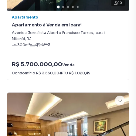
20
Apartamento
Apartamento à Venda em Icaraí
Avenida Jornalista Alberto Francisco Torres
,
Icaraí
Niterói
,
RJ
300
m²
4
4
3
R$ 5.700.000,00
Venda
Condomínio
R$ 3.560,00
·
IPTU
R$ 1.020,49