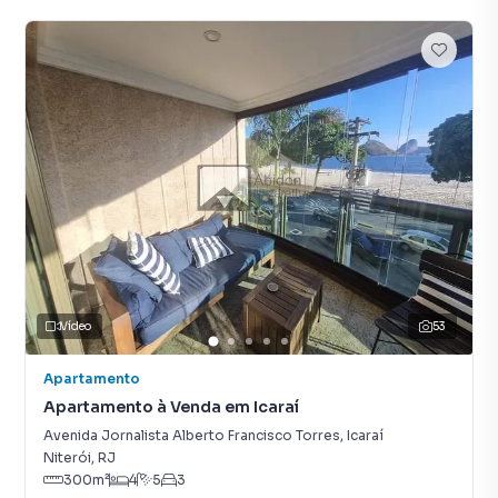
Vídeo
53
Apartamento
Apartamento à Venda em Icaraí
Avenida Jornalista Alberto Francisco Torres
,
Icaraí
Niterói
,
RJ
300
m²
4
5
3