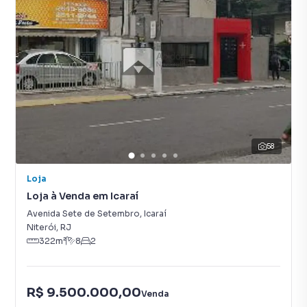
58
Loja
Loja à Venda em Icaraí
Avenida Sete de Setembro
,
Icaraí
Niterói
,
RJ
322
m²
8
2
R$ 9.500.000,00
Venda