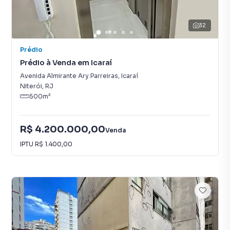
32
Prédio
Prédio à Venda em Icaraí
Avenida Almirante Ary Parreiras
,
Icaraí
Niterói
,
RJ
500
m²
R$ 4.200.000,00
Venda
IPTU
R$ 1.400,00