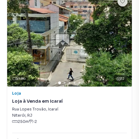
Vídeo
32
Loja
Loja à Venda em Icaraí
Rua Lopes Trovão
,
Icaraí
Niterói
,
RJ
250
m²
2