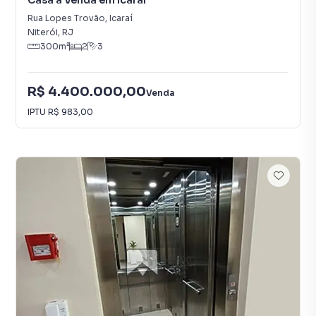
Casa à Venda em Icaraí
Rua Lopes Trovão
,
Icaraí
Niterói
,
RJ
300
m²
2
3
R$ 4.400.000,00
Venda
IPTU
R$ 983,00