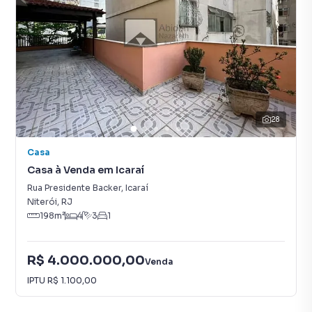
28
Casa
Casa à Venda em Icaraí
Rua Presidente Backer
,
Icaraí
Niterói
,
RJ
198
m²
4
3
1
R$ 4.000.000,00
Venda
IPTU
R$ 1.100,00