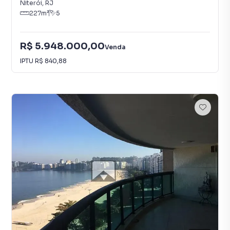
Niterói
,
RJ
227
m²
5
R$ 5.948.000,00
Venda
IPTU
R$ 840,88