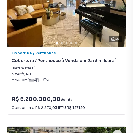
60
Cobertura / Penthouse
Cobertura / Penthouse à Venda em Jardim Icaraí
Jardim Icaraí
Niterói
,
RJ
350
m²
4
6
3
R$ 5.200.000,00
Venda
Condomínio
R$ 2.270,03
·
IPTU
R$ 1.171,10