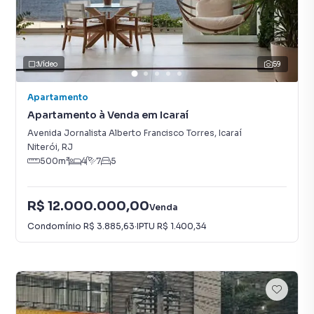
Vídeo
59
Apartamento
Apartamento à Venda em Icaraí
Avenida Jornalista Alberto Francisco Torres
,
Icaraí
Niterói
,
RJ
500
m²
4
7
5
R$ 12.000.000,00
Venda
Condomínio
R$ 3.885,63
·
IPTU
R$ 1.400,34