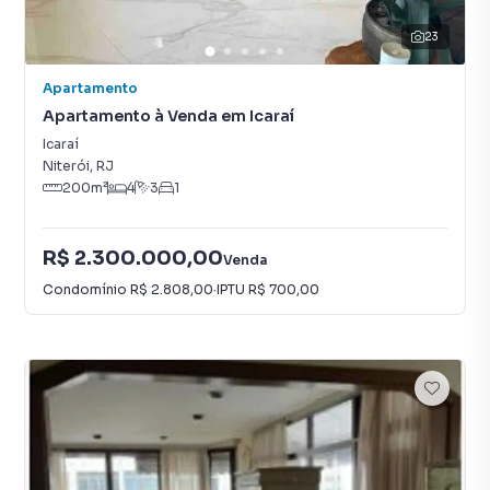
23
Apartamento
Apartamento à Venda em Icaraí
Icaraí
Niterói
,
RJ
200
m²
4
3
1
R$ 2.300.000,00
Venda
Condomínio
R$ 2.808,00
·
IPTU
R$ 700,00