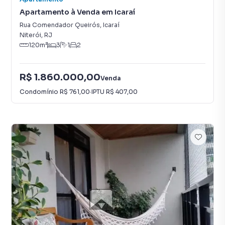
Apartamento à Venda em Icaraí
Rua Comendador Queirós
,
Icaraí
Niterói
,
RJ
120
m²
3
1
2
R$ 1.860.000,00
Venda
Condomínio
R$ 761,00
·
IPTU
R$ 407,00