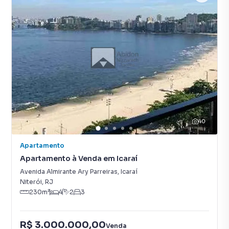
40
Apartamento
Apartamento à Venda em Icaraí
Avenida Almirante Ary Parreiras
,
Icaraí
Niterói
,
RJ
230
m²
4
2
3
R$ 3.000.000,00
Venda