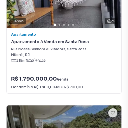
Vídeo
24
Apartamento
Apartamento à Venda em Santa Rosa
Rua Nossa Senhora Auxiliadora
,
Santa Rosa
Niterói
,
RJ
215
m²
3
1
3
R$ 1.790.000,00
Venda
Condomínio
R$ 1.800,00
·
IPTU
R$ 700,00