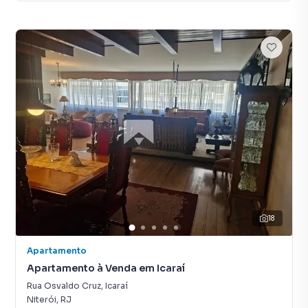
18
Apartamento
Apartamento à Venda em Icaraí
Rua Osvaldo Cruz
,
Icaraí
Niterói
,
RJ