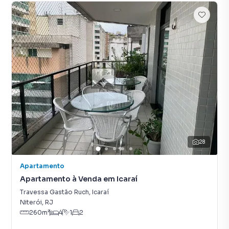
28
Apartamento
Apartamento à Venda em Icaraí
Travessa Gastão Ruch
,
Icaraí
Niterói
,
RJ
260
m²
4
1
2