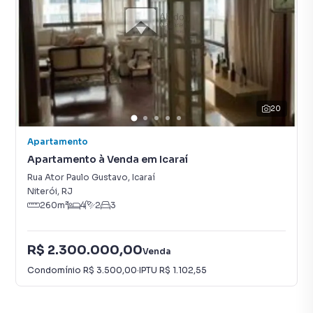
20
Apartamento
Apartamento à Venda em Icaraí
Rua Ator Paulo Gustavo
,
Icaraí
Niterói
,
RJ
260
m²
4
2
3
R$ 2.300.000,00
Venda
Condomínio
R$ 3.500,00
·
IPTU
R$ 1.102,55