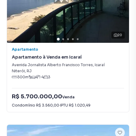
20
Apartamento
Apartamento à Venda em Icaraí
Avenida Jornalista Alberto Francisco Torres
,
Icaraí
Niterói
,
RJ
300
m²
4
4
3
R$ 5.700.000,00
Venda
Condomínio
R$ 3.560,00
·
IPTU
R$ 1.020,49