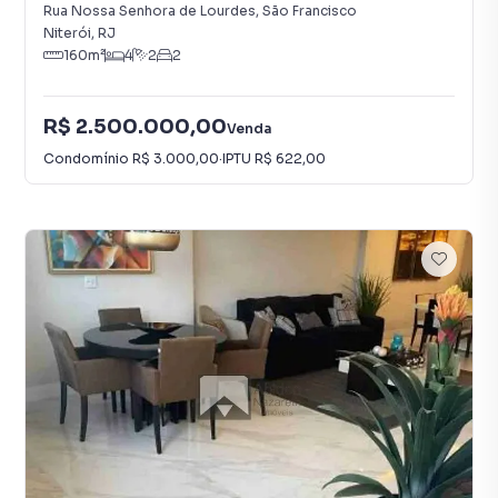
Rua Nossa Senhora de Lourdes
,
São Francisco
Niterói
,
RJ
160
m²
4
2
2
R$ 2.500.000,00
Venda
Condomínio
R$ 3.000,00
·
IPTU
R$ 622,00