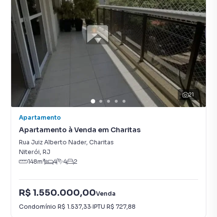
21
Apartamento
Apartamento à Venda em Charitas
Rua Juiz Alberto Nader
,
Charitas
Niterói
,
RJ
148
m²
4
4
2
R$ 1.550.000,00
Venda
Condomínio
R$ 1.537,33
·
IPTU
R$ 727,88